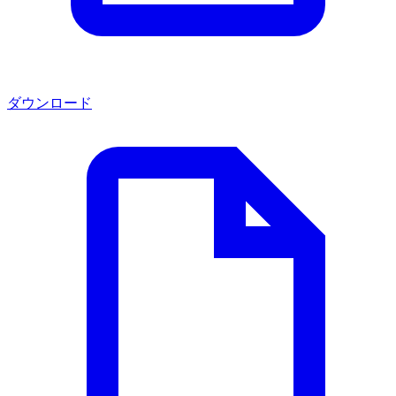
ダウンロード