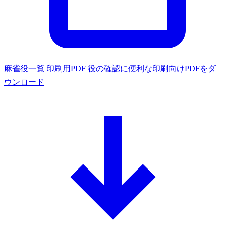
麻雀役一覧 印刷用PDF
役の確認に便利な印刷向けPDFをダ
ウンロード