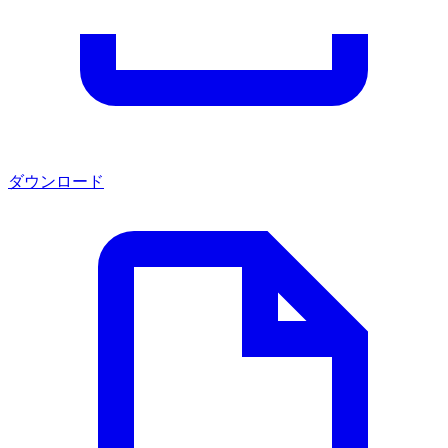
ダウンロード