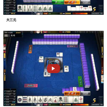
大三元
▶