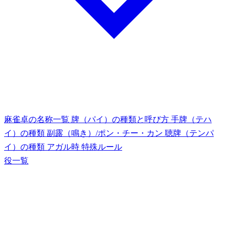
麻雀卓の名称一覧
牌（パイ）の種類と呼び方
手牌（テハ
イ）の種類
副露（鳴き）/ポン・チー・カン
聴牌（テンパ
イ）の種類
アガル時
特殊ルール
役一覧