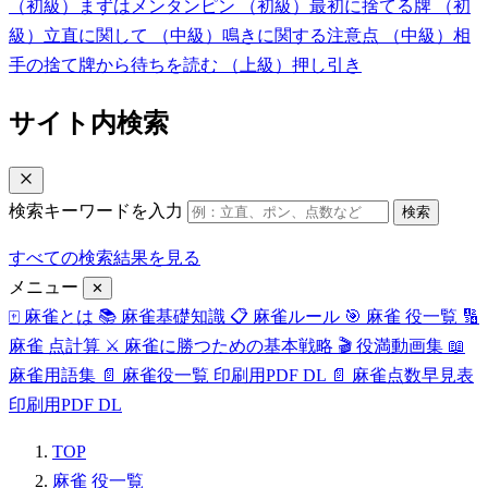
（初級）まずはメンタンピン
（初級）最初に捨てる牌
（初
級）立直に関して
（中級）鳴きに関する注意点
（中級）相
手の捨て牌から待ちを読む
（上級）押し引き
サイト内検索
検索キーワードを入力
検索
すべての検索結果を見る
メニュー
✕
🀄
麻雀とは
📚
麻雀基礎知識
📋
麻雀ルール
🎯
麻雀 役一覧
🔢
麻雀 点計算
⚔️
麻雀に勝つための基本戦略
🎬
役満動画集
📖
麻雀用語集
📄
麻雀役一覧 印刷用PDF
DL
📄
麻雀点数早見表
印刷用PDF
DL
TOP
麻雀 役一覧