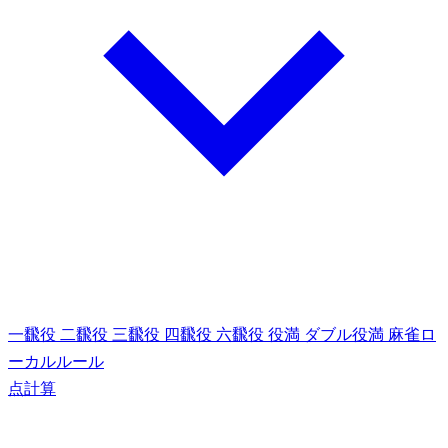
一飜役
二飜役
三飜役
四飜役
六飜役
役満
ダブル役満
麻雀ロ
ーカルルール
点計算