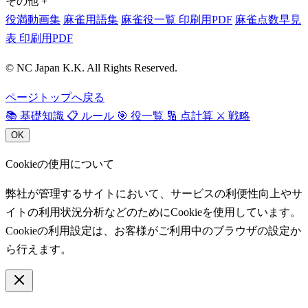
その他
+
役満動画集
麻雀用語集
麻雀役一覧 印刷用PDF
麻雀点数早見
表 印刷用PDF
© NC Japan K.K. All Rights Reserved.
ページトップへ戻る
📚
基礎知識
📋
ルール
🎯
役一覧
🔢
点計算
⚔️
戦略
OK
Cookieの使用について
弊社が管理するサイトにおいて、サービスの利便性向上やサ
イトの利用状況分析などのためにCookieを使用しています。
Cookieの利用設定は、お客様がご利用中のブラウザの設定か
ら行えます。