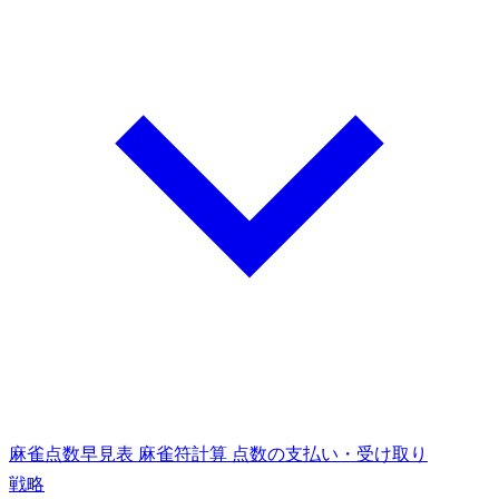
麻雀点数早見表
麻雀符計算
点数の支払い・受け取り
戦略