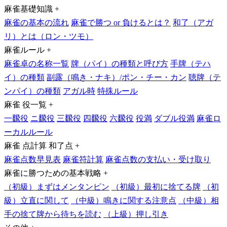
麻雀基礎知識
+
麻雀の基本の流れ
麻雀で勝つ or 負けるとは？
和了（アガ
リ）とは（ロン・ツモ）
麻雀ルール
+
麻雀卓の名称一覧
牌（パイ）の種類と呼び方
手牌（テハ
イ）の種類
副露（鳴き・ナキ）/ポン・チー・カン
聴牌（テ
ンパイ）の種類
アガル時
特殊ルール
麻雀 役一覧
+
一飜役
ニ飜役
三飜役
四飜役
六飜役
役満
ダブル役満
麻雀ロ
ーカルルール
麻雀 点計算 和了点
+
麻雀点数早見表
麻雀符計算
麻雀点数の支払い・受け取り
麻雀に勝つための基本戦略
+
（初級）まずはメンタンピン
（初級）最初に捨てる牌
（初
級）立直に関して
（中級）鳴きに関する注意点
（中級）相
手の捨て牌から待ちを読む
（上級）押し引き