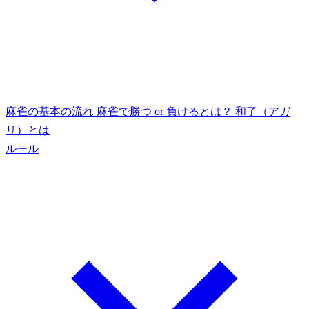
麻雀の基本の流れ
麻雀で勝つ or 負けるとは？
和了（アガ
リ）とは
ルール