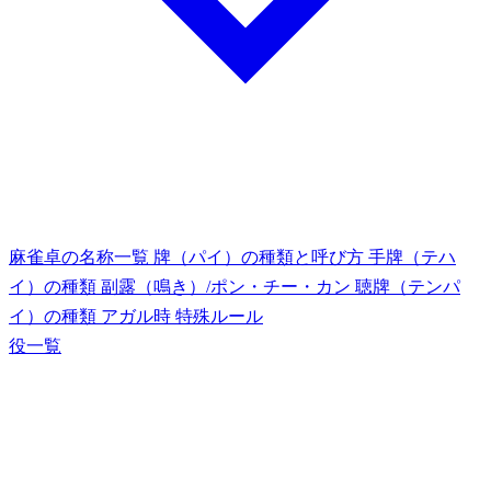
麻雀卓の名称一覧
牌（パイ）の種類と呼び方
手牌（テハ
イ）の種類
副露（鳴き）/ポン・チー・カン
聴牌（テンパ
イ）の種類
アガル時
特殊ルール
役一覧