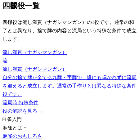
四飜役一覧
四飜役は流し満貫（ナガシマンガン）の1役です。通常の和
了とは異なり、捨て牌の内容と流局という特殊な条件で成立
します。
流し満貫（ナガシマンガン）
流
流し満貫（ナガシマンガン）
自分の捨て牌が全て么九牌・字牌で、誰にも鳴かれずに流局
を迎えると成立します。通常の手作りとは異なる特殊な条件
役です。
流局時
特殊条件
役の解説を見る →
🀄 雀入門
麻雀とは
+
麻雀のおもしろさ