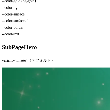
--color-gold (bg-gold)
--color-bg
--color-surface
--color-surface-alt
--color-border
--color-text
SubPageHero
variant="image"（デフォルト）