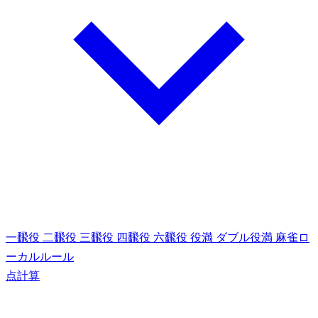
一飜役
二飜役
三飜役
四飜役
六飜役
役満
ダブル役満
麻雀ロ
ーカルルール
点計算