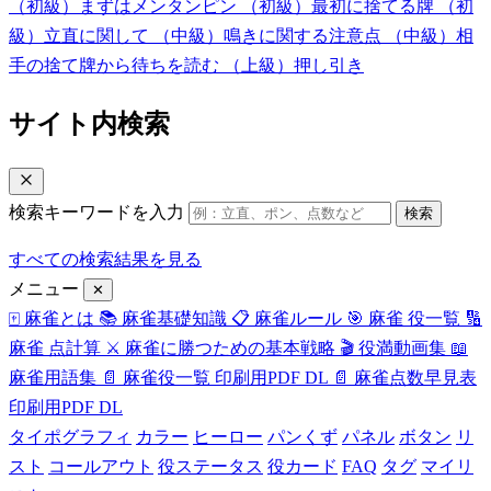
（初級）まずはメンタンピン
（初級）最初に捨てる牌
（初
級）立直に関して
（中級）鳴きに関する注意点
（中級）相
手の捨て牌から待ちを読む
（上級）押し引き
サイト内検索
検索キーワードを入力
検索
すべての検索結果を見る
メニュー
✕
🀄
麻雀とは
📚
麻雀基礎知識
📋
麻雀ルール
🎯
麻雀 役一覧
🔢
麻雀 点計算
⚔️
麻雀に勝つための基本戦略
🎬
役満動画集
📖
麻雀用語集
📄
麻雀役一覧 印刷用PDF
DL
📄
麻雀点数早見表
印刷用PDF
DL
タイポグラフィ
カラー
ヒーロー
パンくず
パネル
ボタン
リ
スト
コールアウト
役ステータス
役カード
FAQ
タグ
マイリ