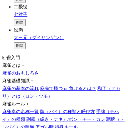
二飜役
七対子
削除
役満
大三元（ダイサンゲン）
削除
🀄 雀入門
麻雀とは
+
麻雀のおもしろさ
麻雀基礎知識
+
麻雀の基本の流れ
麻雀で勝つ or 負けるとは？
和了（アガ
リ）とは（ロン・ツモ）
麻雀ルール
+
麻雀卓の名称一覧
牌（パイ）の種類と呼び方
手牌（テハ
イ）の種類
副露（鳴き・ナキ）/ポン・チー・カン
聴牌（テ
ンパイ）の種類
アガル時
特殊ルール