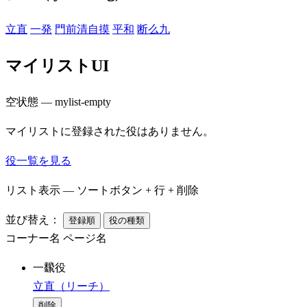
立直
一発
門前清自摸
平和
断么九
マイリストUI
空状態 — mylist-empty
マイリストに登録された役はありません。
役一覧を見る
リスト表示 — ソートボタン + 行 + 削除
並び替え：
登録順
役の種類
コーナー名
ページ名
一飜役
立直（リーチ）
削除