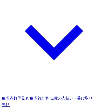
麻雀点数早見表
麻雀符計算
点数の支払い・受け取り
戦略