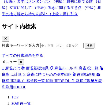
（初級）まずはメンタンピン
（初級）最初に捨てる牌
（初
級）立直に関して
（中級）鳴きに関する注意点
（中級）相
手の捨て牌から待ちを読む
（上級）押し引き
サイト内検索
検索キーワードを入力
検索
すべての検索結果を見る
メニュー
✕
🀄
麻雀とは
📚
麻雀基礎知識
📋
麻雀ルール
🎯
麻雀 役一覧
🔢
麻雀 点計算
⚔️
麻雀に勝つための基本戦略
🎬
役満動画集
📖
麻雀用語集
📄
麻雀役一覧 印刷用PDF
DL
📄
麻雀点数早見表
印刷用PDF
DL
TOP
麻雀 役一覧