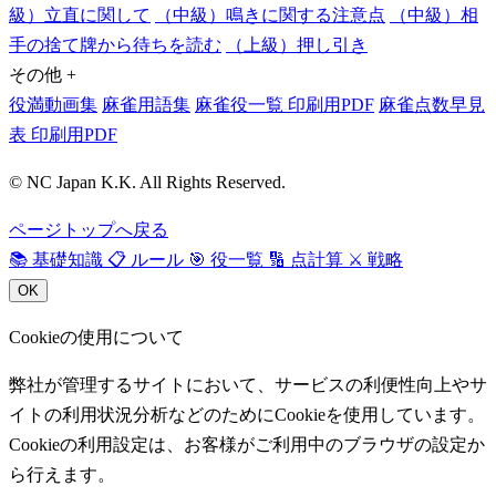
級）立直に関して
（中級）鳴きに関する注意点
（中級）相
手の捨て牌から待ちを読む
（上級）押し引き
その他
+
役満動画集
麻雀用語集
麻雀役一覧 印刷用PDF
麻雀点数早見
表 印刷用PDF
© NC Japan K.K. All Rights Reserved.
ページトップへ戻る
📚
基礎知識
📋
ルール
🎯
役一覧
🔢
点計算
⚔️
戦略
OK
Cookieの使用について
弊社が管理するサイトにおいて、サービスの利便性向上やサ
イトの利用状況分析などのためにCookieを使用しています。
Cookieの利用設定は、お客様がご利用中のブラウザの設定か
ら行えます。