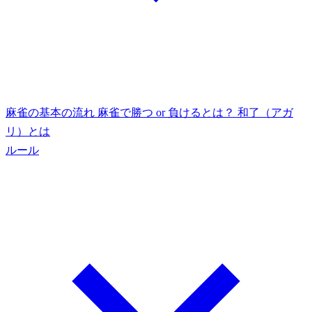
麻雀の基本の流れ
麻雀で勝つ or 負けるとは？
和了（アガ
リ）とは
ルール