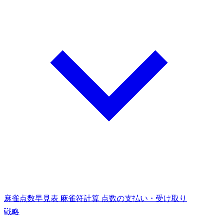
麻雀点数早見表
麻雀符計算
点数の支払い・受け取り
戦略