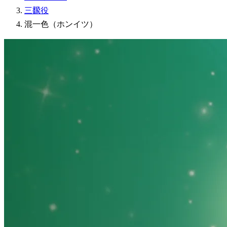
三飜役
混一色（ホンイツ）