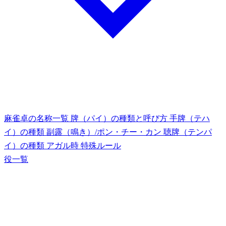
麻雀卓の名称一覧
牌（パイ）の種類と呼び方
手牌（テハ
イ）の種類
副露（鳴き）/ポン・チー・カン
聴牌（テンパ
イ）の種類
アガル時
特殊ルール
役一覧