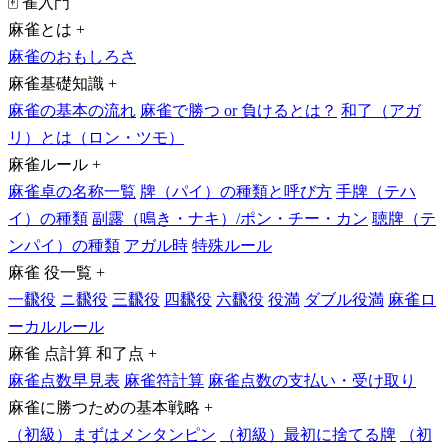
🀄 雀入門
麻雀とは
+
麻雀のおもしろさ
麻雀基礎知識
+
麻雀の基本の流れ
麻雀で勝つ or 負けるとは？
和了（アガ
リ）とは（ロン・ツモ）
麻雀ルール
+
麻雀卓の名称一覧
牌（パイ）の種類と呼び方
手牌（テハ
イ）の種類
副露（鳴き・ナキ）/ポン・チー・カン
聴牌（テ
ンパイ）の種類
アガル時
特殊ルール
麻雀 役一覧
+
一飜役
ニ飜役
三飜役
四飜役
六飜役
役満
ダブル役満
麻雀ロ
ーカルルール
麻雀 点計算 和了点
+
麻雀点数早見表
麻雀符計算
麻雀点数の支払い・受け取り
麻雀に勝つための基本戦略
+
（初級）まずはメンタンピン
（初級）最初に捨てる牌
（初