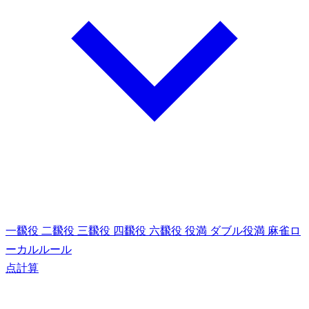
一飜役
二飜役
三飜役
四飜役
六飜役
役満
ダブル役満
麻雀ロ
ーカルルール
点計算