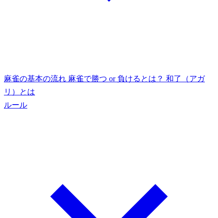
麻雀の基本の流れ
麻雀で勝つ or 負けるとは？
和了（アガ
リ）とは
ルール