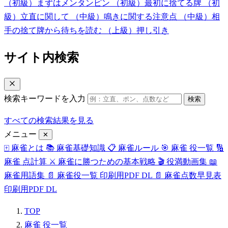
（初級）まずはメンタンピン
（初級）最初に捨てる牌
（初
級）立直に関して
（中級）鳴きに関する注意点
（中級）相
手の捨て牌から待ちを読む
（上級）押し引き
サイト内検索
検索キーワードを入力
検索
すべての検索結果を見る
メニュー
✕
🀄
麻雀とは
📚
麻雀基礎知識
📋
麻雀ルール
🎯
麻雀 役一覧
🔢
麻雀 点計算
⚔️
麻雀に勝つための基本戦略
🎬
役満動画集
📖
麻雀用語集
📄
麻雀役一覧 印刷用PDF
DL
📄
麻雀点数早見表
印刷用PDF
DL
TOP
麻雀 役一覧