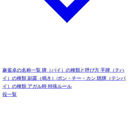
麻雀卓の名称一覧
牌（パイ）の種類と呼び方
手牌（テハ
イ）の種類
副露（鳴き）/ポン・チー・カン
聴牌（テンパ
イ）の種類
アガル時
特殊ルール
役一覧