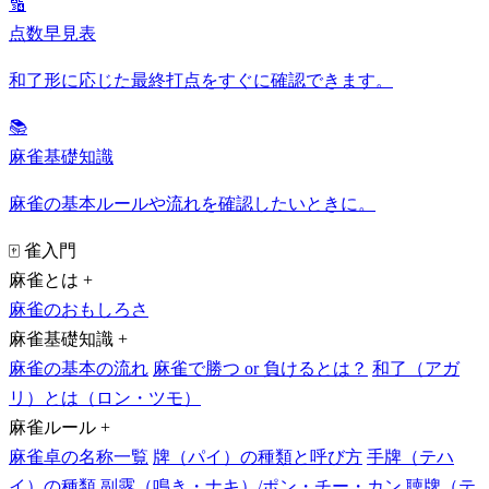
🔢
点数早見表
和了形に応じた最終打点をすぐに確認できます。
📚
麻雀基礎知識
麻雀の基本ルールや流れを確認したいときに。
🀄 雀入門
麻雀とは
+
麻雀のおもしろさ
麻雀基礎知識
+
麻雀の基本の流れ
麻雀で勝つ or 負けるとは？
和了（アガ
リ）とは（ロン・ツモ）
麻雀ルール
+
麻雀卓の名称一覧
牌（パイ）の種類と呼び方
手牌（テハ
イ）の種類
副露（鳴き・ナキ）/ポン・チー・カン
聴牌（テ