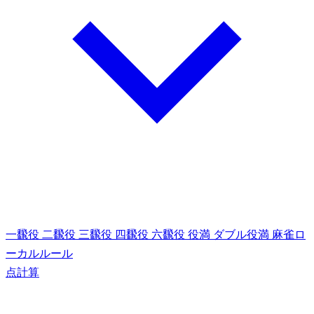
一飜役
二飜役
三飜役
四飜役
六飜役
役満
ダブル役満
麻雀ロ
ーカルルール
点計算