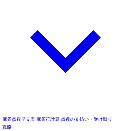
麻雀点数早見表
麻雀符計算
点数の支払い・受け取り
戦略