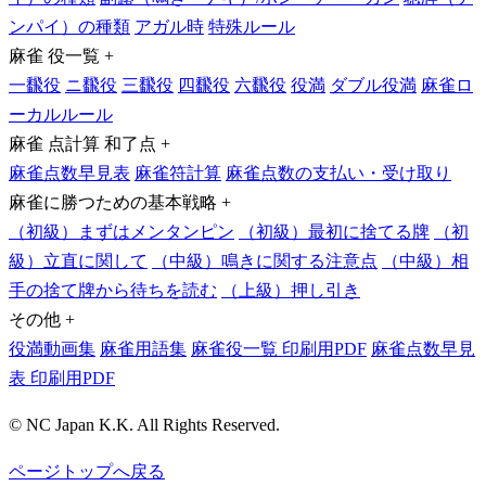
ンパイ）の種類
アガル時
特殊ルール
麻雀 役一覧
+
一飜役
ニ飜役
三飜役
四飜役
六飜役
役満
ダブル役満
麻雀ロ
ーカルルール
麻雀 点計算 和了点
+
麻雀点数早見表
麻雀符計算
麻雀点数の支払い・受け取り
麻雀に勝つための基本戦略
+
（初級）まずはメンタンピン
（初級）最初に捨てる牌
（初
級）立直に関して
（中級）鳴きに関する注意点
（中級）相
手の捨て牌から待ちを読む
（上級）押し引き
その他
+
役満動画集
麻雀用語集
麻雀役一覧 印刷用PDF
麻雀点数早見
表 印刷用PDF
© NC Japan K.K. All Rights Reserved.
ページトップへ戻る